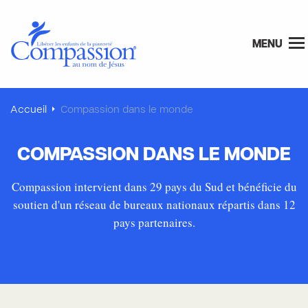
MENU
Accueil
Compassion dans le monde
COMPASSION DANS LE MONDE
Compassion intervient dans 29 pays du Sud et bénéficie du
soutien d'un réseau de bureaux nationaux répartis dans 12
pays partenaires.
Accueil
Compassion dans le monde