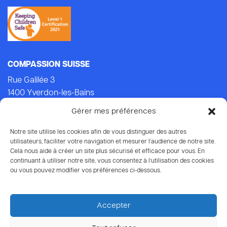
COMPASSION SUISSE
Rue Galilée 3
1400 Yverdon-les-Bains
Tel.: +41 (0)24 434 21 24 (Lu-Ven: 9.00-14.00)
Gérer mes préférences
E-mail:
info@compassion.ch
IBAN CH93 8080 8007 6814 3434 7
Notre site utilise les cookies afin de vous distinguer des autres
utilisateurs, faciliter votre navigation et mesurer l’audience de notre site.
Cela nous aide à créer un site plus sécurisé et efficace pour vous. En
Vos dons
à Compassion sont déductibles des impôts.
continuant à utiliser notre site, vous consentez à l’utilisation des cookies
ou vous pouvez modifier vos préférences ci-dessous.
Accepter