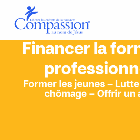
Financer la fo
professionn
Former les jeunes – Lutte
chômage – Offrir un 