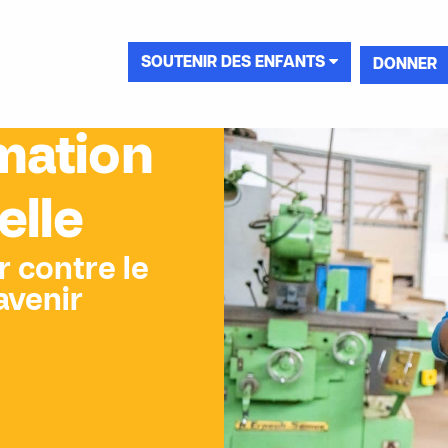
SOUTENIR DES ENFANTS
DONNER
rmation
elle
r contre le
avenir