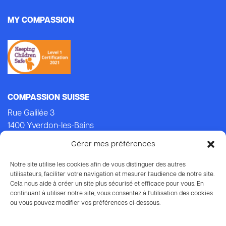
MY COMPASSION
COMPASSION SUISSE
Rue Galilée 3
1400 Yverdon-les-Bains
Tel.: +41 (0)24 434 21 24 (Lu-Ven: 9.00-14.00)
Gérer mes préférences
E-mail:
info@compassion.ch
IBAN CH93 8080 8007 6814 3434 7
Notre site utilise les cookies afin de vous distinguer des autres
utilisateurs, faciliter votre navigation et mesurer l’audience de notre site.
Cela nous aide à créer un site plus sécurisé et efficace pour vous. En
Vos dons
à Compassion sont déductibles des impôts.
continuant à utiliser notre site, vous consentez à l’utilisation des cookies
ou vous pouvez modifier vos préférences ci-dessous.