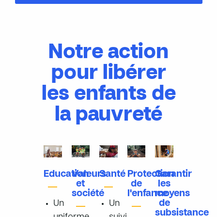
Notre action
pour libérer
les enfants de
la pauvreté
Education
Valeurs
Santé
Protection
Garantir
et
de
les
société
l'enfance
moyens
de
Un
Un
subsistance