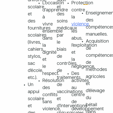
uniforme
suivi
L’occasion
Protection
scolaire
et
d’apprendre
contre
Enseignemen
et
des
à
la
des
des
soins
vivre
violence
,
compétence
fournitures
médicaux
ensemble
les
manuelles.
scolaires
par
dans
abus,
Acquisition
(livres,
le
la
l’exploitation
de
cahiers,
biais
dignité
et
compétence
stylos,
de
et
la
de
sac
contrôles,
le
négligence.
méthodes
d’école,
de
respect.
Des
agricoles
etc.).
traitements,
Résolution
activités
et
Un
de
des
au
d’élevage
appui
vaccinations
conflits
centre
du
scolaire
et
sans
de
bétail
et
d’interventions
violence,
développement
dans