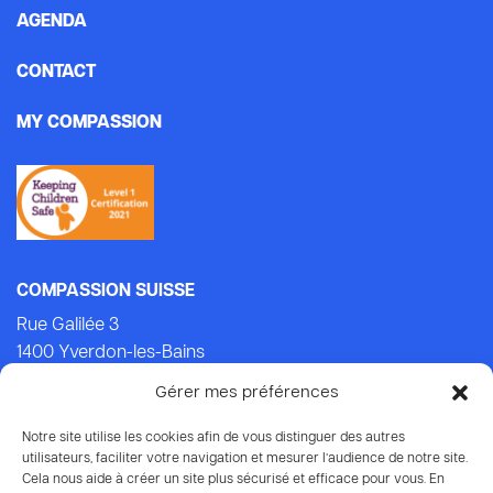
AGENDA
CONTACT
MY COMPASSION
COMPASSION SUISSE
Rue Galilée 3
1400 Yverdon-les-Bains
Tel.: +41 (0)24 434 21 24 (Lu-Ven: 9.00-14.00)
Gérer mes préférences
E-mail:
info@compassion.ch
IBAN CH93 8080 8007 6814 3434 7
Notre site utilise les cookies afin de vous distinguer des autres
utilisateurs, faciliter votre navigation et mesurer l’audience de notre site.
Cela nous aide à créer un site plus sécurisé et efficace pour vous. En
Vos dons
à Compassion sont déductibles des impôts.