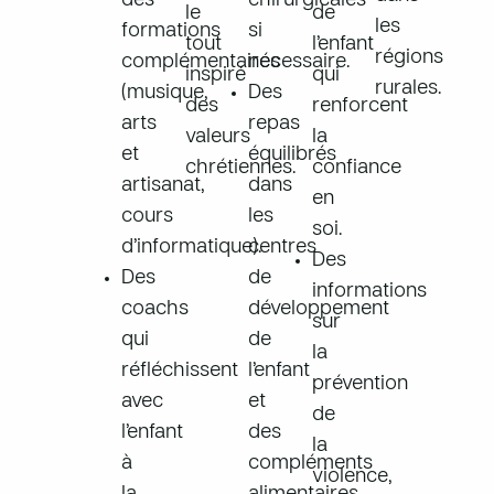
des
chirurgicales
le
de
les
formations
si
tout
l’enfant
régions
complémentaires
nécessaire.
inspiré
qui
rurales.
(musique,
Des
des
renforcent
arts
repas
valeurs
la
et
équilibrés
chrétiennes.
confiance
artisanat,
dans
en
cours
les
soi.
d’informatique).
centres
Des
Des
de
informations
coachs
développement
sur
qui
de
la
réfléchissent
l’enfant
prévention
avec
et
de
l’enfant
des
la
à
compléments
violence,