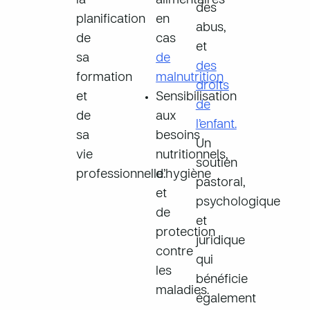
la
alimentaires
des
planification
en
abus,
de
cas
et
sa
de
des
formation
malnutrition
droits
et
Sensibilisation
de
de
aux
l’enfant.
sa
besoins
Un
vie
nutritionnels,
soutien
professionnelle.
d’hygiène
pastoral,
et
psychologique
de
et
protection
juridique
contre
qui
les
bénéficie
maladies.
également