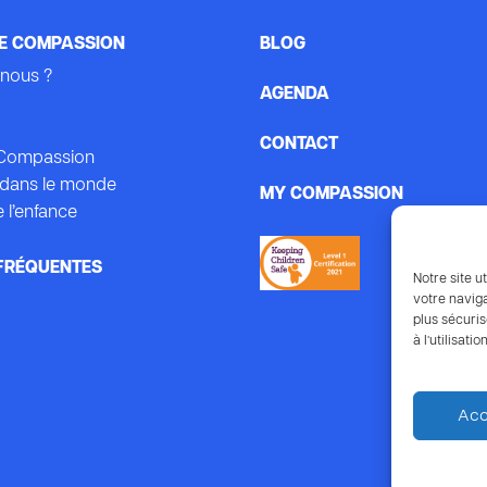
E COMPASSION
BLOG
nous ?
AGENDA
CONTACT
e Compassion
dans le monde
MY COMPASSION
 l’enfance
FRÉQUENTES
Notre site ut
votre naviga
plus sécuris
à l’utilisat
Acc