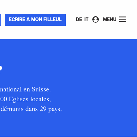
ECRIRE A MON FILLEUL
DE
IT
MENU
?
ational en Suisse.
700 Eglises locales,
s démunis dans 29 pays.