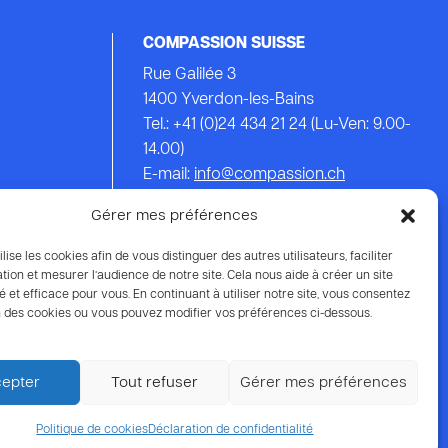
COMPASSION SUISSE
Rue Galilée 3
1400 Yverdon-les-Bains
Tel.: +41 (0)24 434 21 24 (Lu-Ven: 9.00-
14.00)
E-mail:
info@compassion.ch
IBAN CH93 8080 8007 6814 3434 7
Gérer mes préférences
Vos dons
à Compassion sont
ilise les cookies afin de vous distinguer des autres utilisateurs, faciliter
déductibles des impôts.
tion et mesurer l’audience de notre site. Cela nous aide à créer un site
é et efficace pour vous. En continuant à utiliser notre site, vous consentez
ion des cookies ou vous pouvez modifier vos préférences ci-dessous.
epter
Tout refuser
Gérer mes préférences
Protection des données
Politique de cookies
Déclaration de confidentialité