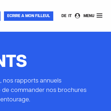
ECRIRE A MON FILLEUL
DE
IT
MENU
NTS
s, nos rapports annuels
ité de commander nos brochures
 entourage.