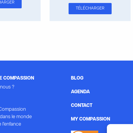
HARGER
TÉLÉCHARGER
E COMPASSION
BLOG
nous ?
AGENDA
CONTACT
e Compassion
dans le monde
MY COMPASSION
 l’enfance