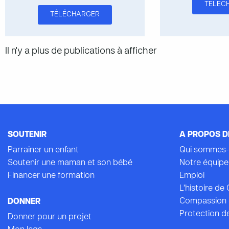
TÉLÉC
TÉLÉCHARGER
Il n'y a plus de publications à afficher
SOUTENIR
A PROPOS D
Parrainer un enfant
Qui sommes-
Soutenir une maman et son bébé
Notre équipe
Financer une formation
Emploi
L’histoire d
Compassion 
DONNER
Protection de
Donner pour un projet