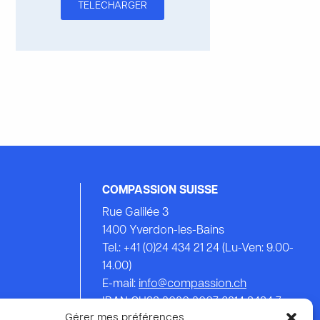
TÉLÉCHARGER
COMPASSION SUISSE
Rue Galilée 3
1400 Yverdon-les-Bains
Tel.: +41 (0)24 434 21 24 (Lu-Ven: 9.00-
14.00)
E-mail:
info@compassion.ch
IBAN CH93 8080 8007 6814 3434 7
Gérer mes préférences