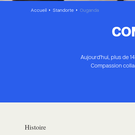
Accueil
Standorte
Ouganda
CO
Aujourd’hui, plus de 1
Compassion collabo
Histoire