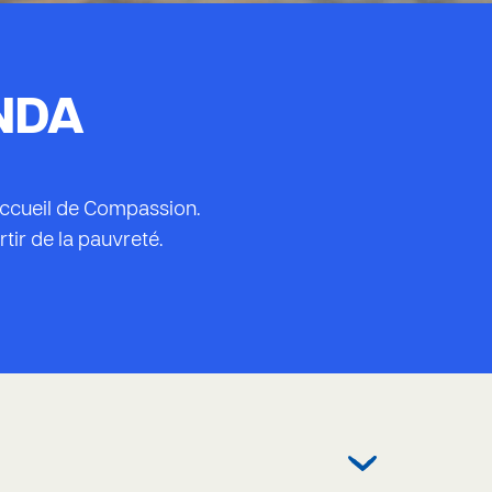
NDA
’accueil de Compassion.
tir de la pauvreté.