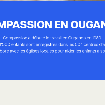
MPASSION EN OUGA
Compassion a débuté le travail en Ouganda en 1980.
41'000 enfants sont enregistrés dans les 504 centres d
re avec les églises locales pour aider les enfants à sor