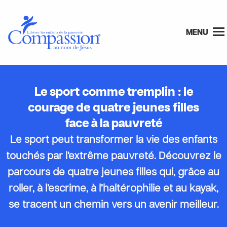
MENU
Le sport comme tremplin : le
courage de quatre jeunes filles
face à la pauvreté
Le sport peut transformer la vie des enfants
touchés par l’extrême pauvreté. Découvrez le
parcours de quatre jeunes filles qui, grâce au
roller, à l’escrime, à l’haltérophilie et au kayak,
se tracent un chemin vers un avenir meilleur.