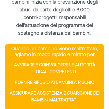
bambini inizia con la prevenzione degli
abusi da parte degli oltre 8.000
centri/progetti, responsabili
dell’attuazione del programma del
sostegno a distanza dei bambini.
Quando un bambino viene maltrattato,
agiamo in modo rapido e mirato per
AVVISARE E COINVOLGERE LE AUTORITÀ
LOCALI COMPETENTI
FORNIRE RIFUGIO AI BAMBINI A RISCHIO
ASSICURARE ASSISTENZA E GUARIGIONE DEI
BAMBINI MALTRATTATI.