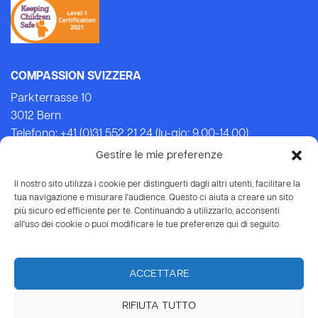
COMPASSION SVIZZERA
Parkterrasse 10
3012 Bern
Telefono: +41 (0)31 552 21 24 (lu-gio: 9.00-14.00)
Email:
info@compassion.ch
Gestire le mie preferenze
IBAN CH93 8080 8007 6814 3434 7
Il nostro sito utilizza i cookie per distinguerti dagli altri utenti, facilitare la
tua navigazione e misurare l'audience. Questo ci aiuta a creare un sito
Le tue donazioni
a Compassion sono deducibili dalle
più sicuro ed efficiente per te. Continuando a utilizzarlo, acconsenti
tasse.
all'uso dei cookie o puoi modificare le tue preferenze qui di seguito.
ACCETTARE
RIFIUTA TUTTO