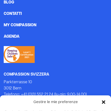
BLOG
CONTATTI
MY COMPASSION
AGENDA
COMPASSION SVIZZERA
Parkterrasse 10
3012 Bern
Telefono: +41 (0)31 552 21 24 (lu-gio: 9.00-14.00)
Email:
info@compassion.ch
Gestire le mie preferenze
IBAN CH93 8080 8007 6814 3434 7