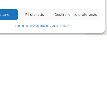
 un regalo più personale.
o, vi inviamo un bollettino di versamento
ttare
Rifiuta tutto
Gestire le mie preferenze
 di compleanno", che è specifico per il
stenuto. Si consiglia di effettuare il
Cookie Policy
Dichiarazione sulla Privacy
vere la lettera di auguri, circa 3 mesi in
la data del compleanno (vi invieremo un e-
 per essere sicuri che il vostro bambino
iceva il dono in tempo.
i scrivono lettere di ringraziamento,
to effettuato con il regalo di compleanno.
Fai un regalo ora