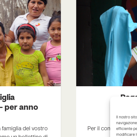
iglia
Rega
- per anno
da C
Il nostro sit
navigazione 
a famiglia del vostro
Per il compleanno de
efficiente p
modificare l