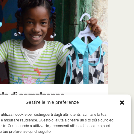
lo di compleanno
Gestire le mie preferenze
HF 20.- a CHF 100.-
o utilizza i cookie per distinguerti dagli altri utenti, facilitare la tua
e misurare l'audience. Questo ci aiuta a creare un sito più sicuro ed
l vostro bambino, avete la possibilità di
er te. Continuando a utilizzarlo, acconsenti all'uso dei cookie o puoi
e tue preferenze qui di seguito.