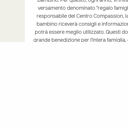
bambino. Per questo, ogni anno, vi invi
versamento denominato "regalo famiglia
responsabile del Centro Compassion, la
bambino riceverà consigli e informazio
potrà essere meglio utilizzato. Questi 
grande benedizione per l’intera famiglia,
attrezzature agricole, bestiame, materia
qualità di vita in casa e
Fai un regalo ora