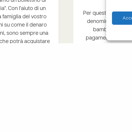
amo un bollettino di
fare
". Con l'aiuto di un
Per questo, ogni ann
 famiglia del vostro
Acce
denominato "regalo
ni su come il denaro
bambino da voi so
doni, sono sempre una
pagamento, e di scri
 che potrà acquistare
anticipo rispetto al
le per migliorare la
mail di promemoria)
cc.
r
Spesso, i bambin
specificando l’acquis