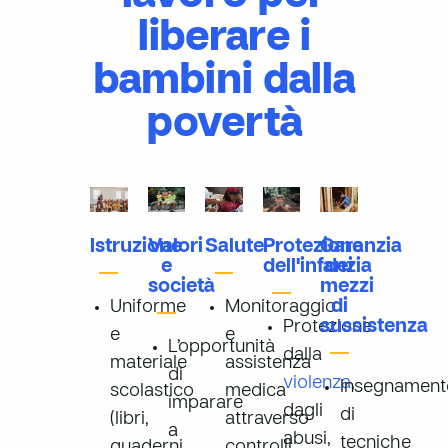
liberare i
bambini dalla
povertà
Istruzione
Valori
Salute
Protezione
Garanzia
e
dell'infanzia
dei
società
mezzi
di
Uniforme
Monitoraggio
sussistenza
Protezione
e
e
L’opportunità
dalla
materiale
assistenza
di
violenza
,
Insegnament
scolastico
medica
imparare
dagli
di
(libri,
attraverso
a
abusi,
tecniche
quaderni,
controlli,