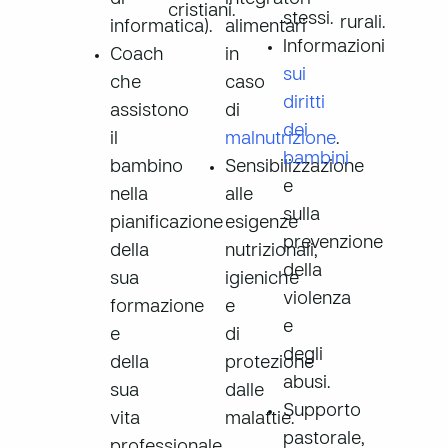
cristiani.
stessi.
rurali.
informatica).
alimentari
Informazioni
Coach
in
sui
che
caso
diritti
assistono
di
dei
il
malnutrizione
.
bambini
bambino
Sensibilizzazione
e
nella
alle
sulla
pianificazione
esigenze
prevenzione
della
nutrizionali,
della
sua
igieniche
violenza
formazione
e
e
e
di
degli
della
protezione
abusi.
sua
dalle
Supporto
vita
malattie.
pastorale,
professionale.