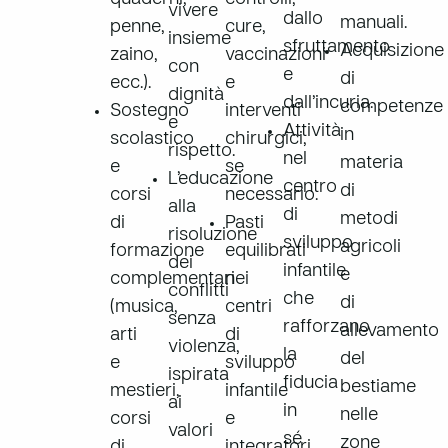
vivere
dallo
manuali.
penne,
cure,
insieme
sfruttamento
Acquisizione
zaino,
vaccinazioni
con
e
di
ecc.).
e
dignità
dall’incuria.
competenze
Sostegno
interventi
e
Attività
in
scolastico
chirurgici,
rispetto.
nel
materia
e
se
L’educazione
centro
di
corsi
necessario.
alla
di
metodi
di
Pasti
risoluzione
sviluppo
agricoli
formazione
equilibrati
dei
infantile
e
complementari
nei
conflitti
che
di
(musica,
centri
senza
rafforzano
allevamento
arti
di
violenza,
la
del
e
sviluppo
ispirata
fiducia
bestiame
mestieri,
infantile
ai
in
nelle
corsi
e
valori
sé
zone
di
integratori