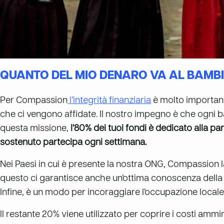
QUANTO DEL MIO DENARO VA AL BAMB
Per Compassion
l’integrità finanziaria
è molto important
che ci vengono affidate. Il nostro impegno è che ogni b
questa missione,
l’80% dei tuoi fondi è dedicato alla pa
sostenuto partecipa ogni settimana.
Nei Paesi in cui è presente la nostra ONG, Compassion lavo
questo ci garantisce anche un’ottima conoscenza della 
Infine, è un modo per incoraggiare l’occupazione locale
Il restante 20% viene utilizzato per coprire i costi ammi