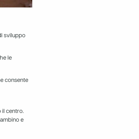
di sviluppo
he le
one consente
il centro.
 bambino e