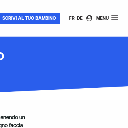
SCRIVI AL TUO BAMBINO
FR
DE
MENU
O
stenendo un
gno faccia