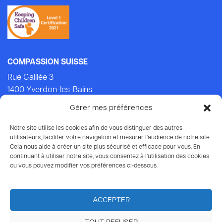
COMPASSION SUISSE
Rue Galilée 3
1400 Yverdon-les-Bains
Tel.: +41 (0)24 434 21 24 (Lu-Ven: 9.00-14.00)
Gérer mes préférences
E-mail:
info@compassion.ch
IBAN CH93 8080 8007 6814 3434 7
Notre site utilise les cookies afin de vous distinguer des autres
utilisateurs, faciliter votre navigation et mesurer l’audience de notre site.
Cela nous aide à créer un site plus sécurisé et efficace pour vous. En
Vos dons
à Compassion sont déductibles des impôts.
continuant à utiliser notre site, vous consentez à l’utilisation des cookies
ou vous pouvez modifier vos préférences ci-dessous.
ACCEPTER