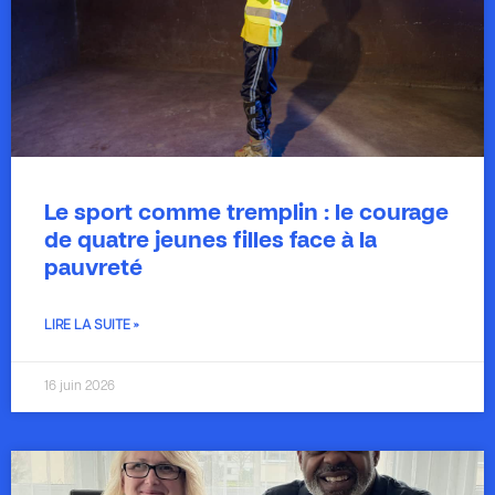
Le sport comme tremplin : le courage
de quatre jeunes filles face à la
pauvreté
LIRE LA SUITE »
16 juin 2026