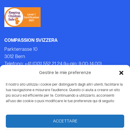
COMPASSION SVIZZERA
Parkterrasse 10
3012 Bern
Telefono: +41 (0)31 552 21 24 (lu-gio: 9.00-14.00)
Email:
info@compassion.ch
Gestire le mie preferenze
IBAN CH93 8080 8007 6814 3434 7
Il nostro sito utilizza i cookie per distinguerti dagli altri utenti, facilitare la
tua navigazione e misurare l'audience. Questo ci aiuta a creare un sito
Le tue donazioni
a Compassion sono deducibili dalle
più sicuro ed efficiente per te. Continuando a utilizzarlo, acconsenti
tasse.
all'uso dei cookie o puoi modificare le tue preferenze qui di seguito.
ACCETTARE