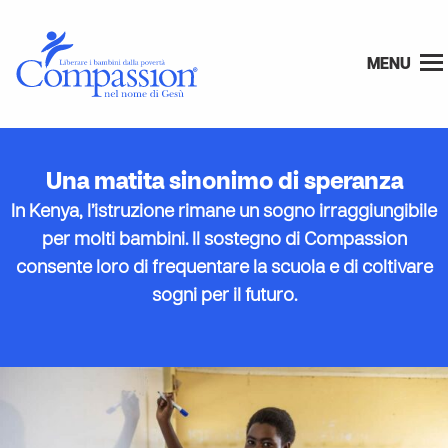
MENU
Una matita sinonimo di speranza
In Kenya, l’istruzione rimane un sogno irraggiungibile
per molti bambini. Il sostegno di Compassion
consente loro di frequentare la scuola e di coltivare
sogni per il futuro.