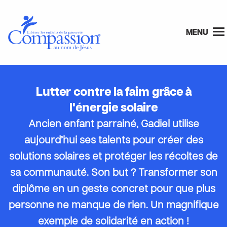
MENU
Lutter contre la faim grâce à
l'énergie solaire
Ancien enfant parrainé, Gadiel utilise
aujourd’hui ses talents pour créer des
solutions solaires et protéger les récoltes de
sa communauté. Son but ? Transformer son
diplôme en un geste concret pour que plus
personne ne manque de rien. Un magnifique
exemple de solidarité en action !