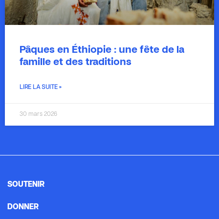
Pâques en Éthiopie : une fête de la
famille et des traditions
LIRE LA SUITE »
30 mars 2026
SOUTENIR
DONNER