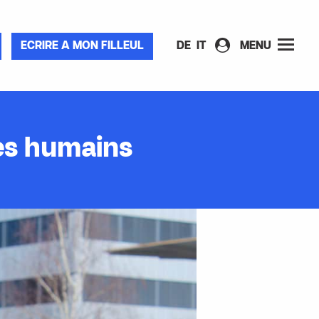
ECRIRE A MON FILLEUL
DE
IT
MENU
res humains