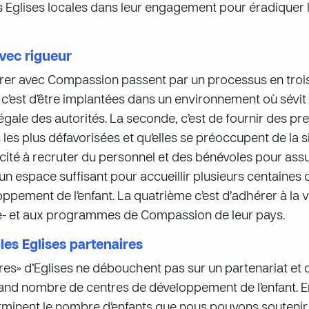
 Eglises locales dans leur engagement pour éradiquer l
avec rigueur
orer avec Compassion passent par un processus en trois
 c’est d’être implantées dans un environnement où sévit
égale des autorités. La seconde, c’est de fournir des p
les plus défavorisées et qu’elles se préoccupent de la si
ité à recruter du personnel et des bénévoles pour as
ir un espace suffisant pour accueillir plusieurs centaine
pement de l’enfant. La quatrième c’est d’adhérer à la 
nce- et aux programmes de Compassion de leur pays.
les Eglises partenaires
s» d’Eglises ne débouchent pas sur un partenariat et 
grand nombre de centres de développement de l’enfant. En
erminent le nombre d’enfants que nous pouvons souteni