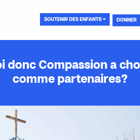
SOUTENIR DES ENFANTS
DONNER
 donc Compassion a chois
comme partenaires?