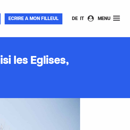
ECRIRE A MON FILLEUL
DE
IT
MENU
i les Eglises,