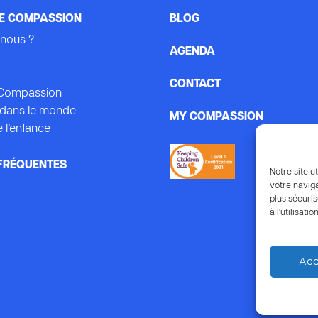
E COMPASSION
BLOG
nous ?
AGENDA
CONTACT
e Compassion
dans le monde
MY COMPASSION
 l’enfance
FRÉQUENTES
Notre site ut
votre naviga
plus sécuris
à l’utilisat
Acc