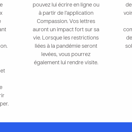
e
pouvez lui écrire en ligne ou
de
ux
à partir de l’application
voi
e
Compassion. Vos lettres
ant
auront un impact fort sur sa
com
vie. Lorsque les restrictions
de
on.
liées à la pandémie seront
so
levées, vous pourrez
également lui rendre visite.
et
ie
ir
per.