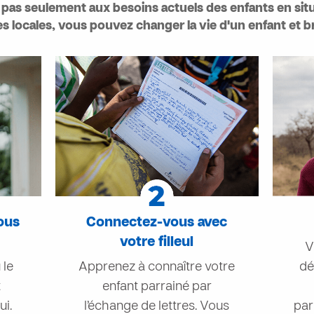
pas seulement aux besoins actuels des enfants en sit
es locales, vous pouvez changer la vie d'un enfant et br
ous
Connectez-vous avec
votre filleul
V
 le
Apprenez à connaître votre
dé
t
enfant parrainé par
ui.
l’échange de lettres. Vous
par