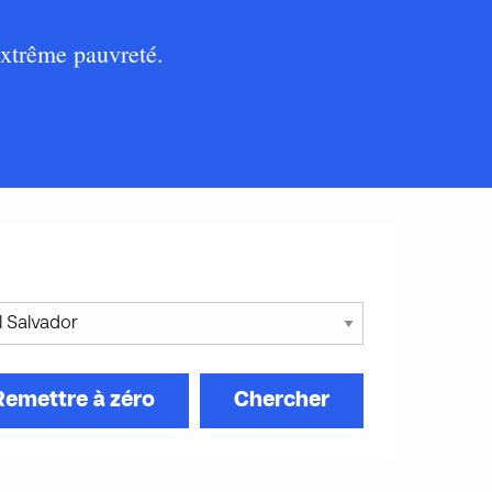
extrême pauvreté.
Remettre à zéro