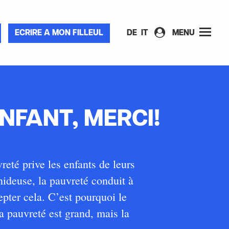
ECRIRE A MON FILLEUL
DE
IT
MENU
NFANT, MERCI!
eté prive les enfants de leurs
hideuse, la pauvreté conduit à
epter cela. C’est pourquoi le
 pauvreté est grand, mais la