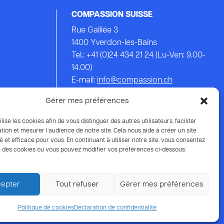
COMPASSION SUISSE
Rue Galilée 3
1400 Yverdon-les-Bains
Tel.: +41 (0)24 434 21 24 (Lu-Ven: 9.00-
14.00)
E-mail:
info@compassion.ch
IBAN CH93 8080 8007 6814 3434 7
Gérer mes préférences
Vos dons
à Compassion sont
ilise les cookies afin de vous distinguer des autres utilisateurs, faciliter
déductibles des impôts.
tion et mesurer l’audience de notre site. Cela nous aide à créer un site
é et efficace pour vous. En continuant à utiliser notre site, vous consentez
ion des cookies ou vous pouvez modifier vos préférences ci-dessous.
epter
Tout refuser
Gérer mes préférences
Protection des données
Politique de cookies
Déclaration de confidentialité