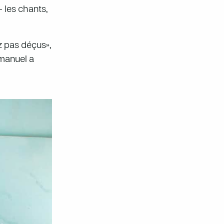
 les chants,
z pas déçus»,
Emanuel a