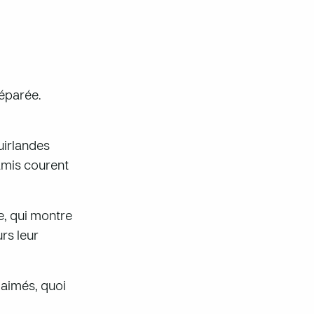
réparée.
uirlandes
amis courent
e, qui montre
rs leur
 aimés, quoi