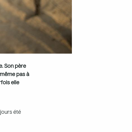
ile. Son père
it même pas à
fois elle
ujours été