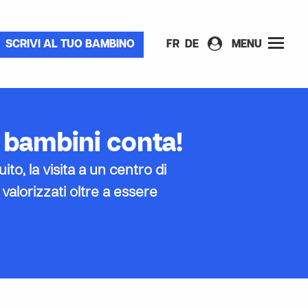
SCRIVI AL TUO BAMBINO
FR
DE
MENU
i bambini conta!
to, la visita a un centro di
 valorizzati oltre a essere