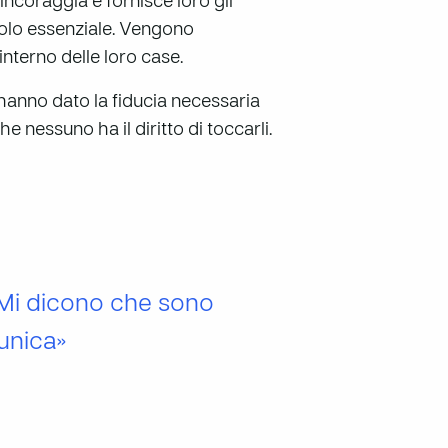
 incoraggia e fornisce loro gli
ruolo essenziale. Vengono
’interno delle loro case.
 hanno dato la fiducia necessaria
e nessuno ha il diritto di toccarli.
. Mi dicono che sono
unica»