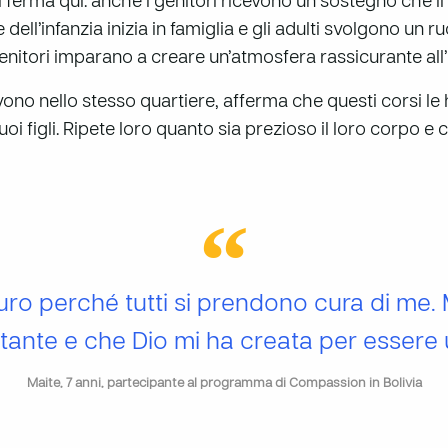
si ferma qui: anche i genitori ricevono un sostegno che li
dell’infanzia inizia in famiglia e gli adulti svolgono un 
 genitori imparano a creare un’atmosfera rassicurante all
vono nello stesso quartiere, afferma che questi corsi le
i figli. Ripete loro quanto sia prezioso il loro corpo e ch
curo perché tutti si prendono cura di me
tante e che Dio mi ha creata per essere 
Maite, 7 anni, partecipante al programma di Compassion in Bolivia