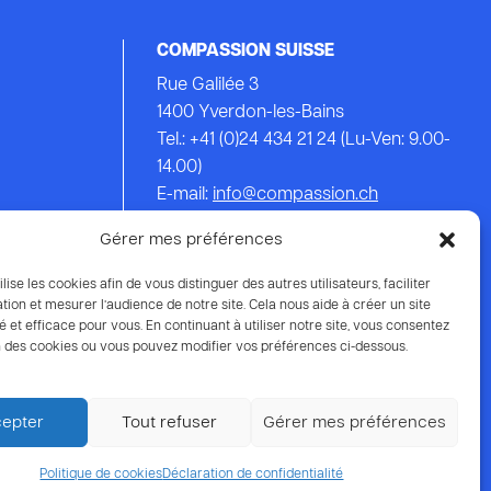
COMPASSION SUISSE
Rue Galilée 3
1400 Yverdon-les-Bains
Tel.: +41 (0)24 434 21 24 (Lu-Ven: 9.00-
14.00)
E-mail:
info@compassion.ch
IBAN CH93 8080 8007 6814 3434 7
Gérer mes préférences
Vos dons
à Compassion sont
ilise les cookies afin de vous distinguer des autres utilisateurs, faciliter
déductibles des impôts.
tion et mesurer l’audience de notre site. Cela nous aide à créer un site
é et efficace pour vous. En continuant à utiliser notre site, vous consentez
ion des cookies ou vous pouvez modifier vos préférences ci-dessous.
epter
Tout refuser
Gérer mes préférences
Protection des données
Politique de cookies
Déclaration de confidentialité