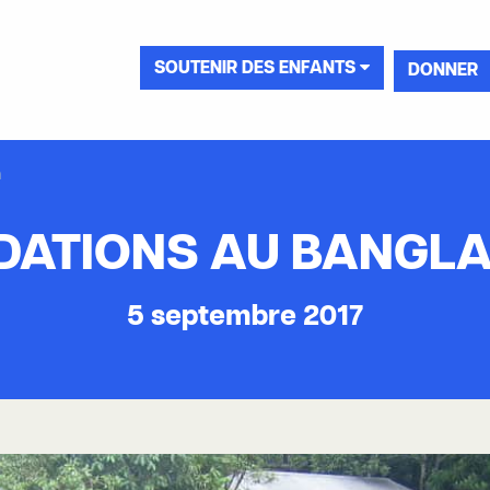
SOUTENIR DES ENFANTS
DONNER
h
DATIONS AU BANGL
5 septembre 2017