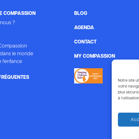
E COMPASSION
BLOG
nous ?
AGENDA
CONTACT
e Compassion
dans le monde
MY COMPASSION
 l’enfance
FRÉQUENTES
Notre site ut
votre naviga
plus sécuris
à l’utilisat
Acc