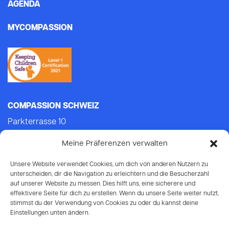
AGENDA
MYCOMPASSION
COMPASSION SCHWEIZ
Parkterrasse 10
3012 Bern
Meine Präferenzen verwalten
Tel.: +41 (0)31 552 21 21 (Mo-Do: 9.00-14.00)
E-mail:
info@compassion.ch
Unsere Website verwendet Cookies, um dich von anderen Nutzern zu
IBAN CH93 8080 8007 6814 3434 7
unterscheiden, dir die Navigation zu erleichtern und die Besucherzahl
auf unserer Website zu messen. Dies hilft uns, eine sicherere und
effektivere Seite für dich zu erstellen. Wenn du unsere Seite weiter nutzt,
Deine Spende
an Compassion ist
stimmst du der Verwendung von Cookies zu oder du kannst deine
steuerabzugsberechtigt.
Einstellungen unten ändern.