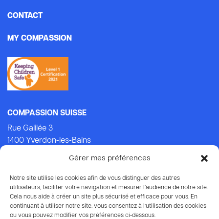
CONTACT
MY COMPASSION
COMPASSION SUISSE
Rue Galilée 3
1400 Yverdon-les-Bains
Tel.: +41 (0)24 434 21 24 (Lu-Ven: 9.00-14.00)
Gérer mes préférences
E-mail:
info@compassion.ch
IBAN CH93 8080 8007 6814 3434 7
Notre site utilise les cookies afin de vous distinguer des autres
utilisateurs, faciliter votre navigation et mesurer l’audience de notre site.
Cela nous aide à créer un site plus sécurisé et efficace pour vous. En
Vos dons
à Compassion sont déductibles des impôts.
continuant à utiliser notre site, vous consentez à l’utilisation des cookies
ou vous pouvez modifier vos préférences ci-dessous.