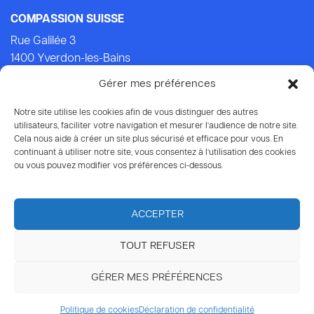
COMPASSION SUISSE
Rue Galilée 3
1400 Yverdon-les-Bains
Tel.: +41 (0)24 434 21 24 (Lu-Ven: 9.00-14.00)
Gérer mes préférences
E-mail:
info@compassion.ch
IBAN CH93 8080 8007 6814 3434 7
Notre site utilise les cookies afin de vous distinguer des autres
utilisateurs, faciliter votre navigation et mesurer l’audience de notre site.
Cela nous aide à créer un site plus sécurisé et efficace pour vous. En
Vos dons
à Compassion sont déductibles des impôts.
continuant à utiliser notre site, vous consentez à l’utilisation des cookies
ou vous pouvez modifier vos préférences ci-dessous.
ACCEPTER
TOUT REFUSER
© 2026 Compassion Suisse
GÉRER MES PRÉFÉRENCES
Protection des données
Politique de cookies
Déclaration de confidentialité