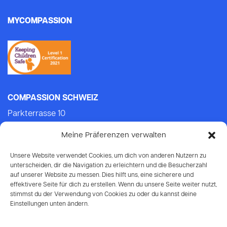
MYCOMPASSION
COMPASSION SCHWEIZ
Parkterrasse 10
3012 Bern
Meine Präferenzen verwalten
Tel.: +41 (0)31 552 21 21 (Mo-Do: 9.00-14.00)
E-mail:
info@compassion.ch
Unsere Website verwendet Cookies, um dich von anderen Nutzern zu
IBAN CH93 8080 8007 6814 3434 7
unterscheiden, dir die Navigation zu erleichtern und die Besucherzahl
auf unserer Website zu messen. Dies hilft uns, eine sicherere und
effektivere Seite für dich zu erstellen. Wenn du unsere Seite weiter nutzt,
Deine Spende
an Compassion ist
stimmst du der Verwendung von Cookies zu oder du kannst deine
steuerabzugsberechtigt.
Einstellungen unten ändern.