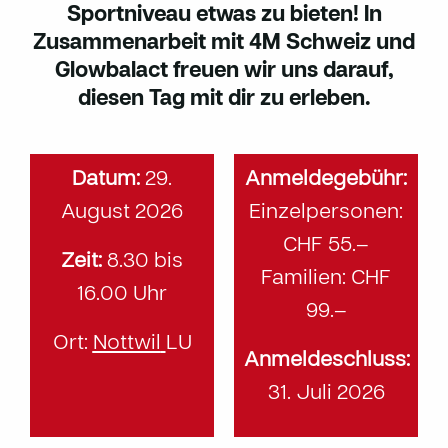
Sportniveau etwas zu bieten! In
Zusammenarbeit mit 4M Schweiz und
Glowbalact freuen wir uns darauf,
diesen Tag mit dir zu erleben.
Datum:
29.
Anmeldegebühr:
August 2026
Einzelpersonen:
CHF 55.–
Zeit:
8.30 bis
Familien: CHF
16.00 Uhr
99.–
Ort:
Nottwil
LU
Anmeldeschluss:
31. Juli 2026