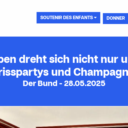
SOUTENIR DES ENFANTS
DONNER
ben dreht sich nicht nur u
risspartys und Champagn
Der Bund - 28.05.2025