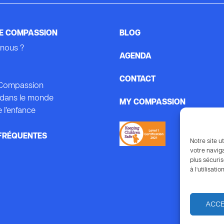
E COMPASSION
BLOG
nous ?
AGENDA
CONTACT
e Compassion
dans le monde
MY COMPASSION
 l’enfance
FRÉQUENTES
Notre site ut
votre naviga
plus sécuris
à l’utilisat
ACC