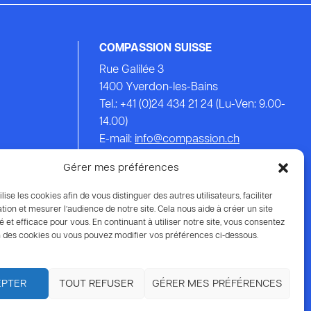
COMPASSION SUISSE
Rue Galilée 3
1400 Yverdon-les-Bains
Tel.: +41 (0)24 434 21 24 (Lu-Ven: 9.00-
14.00)
E-mail:
info@compassion.ch
IBAN CH93 8080 8007 6814 3434 7
Gérer mes préférences
Vos dons
à Compassion sont
ilise les cookies afin de vous distinguer des autres utilisateurs, faciliter
déductibles des impôts.
tion et mesurer l’audience de notre site. Cela nous aide à créer un site
é et efficace pour vous. En continuant à utiliser notre site, vous consentez
ion des cookies ou vous pouvez modifier vos préférences ci-dessous.
EPTER
TOUT REFUSER
GÉRER MES PRÉFÉRENCES