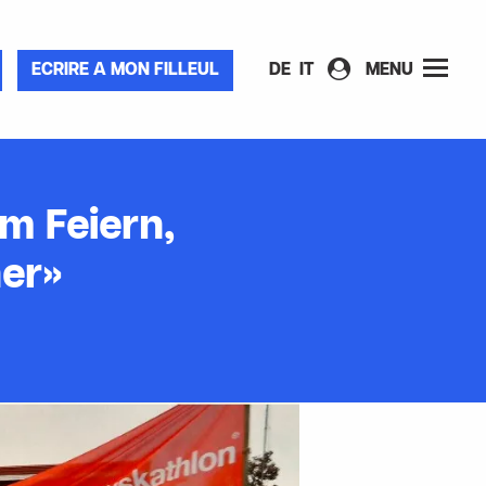
ECRIRE A MON FILLEUL
DE
IT
MENU
m Feiern,
er»