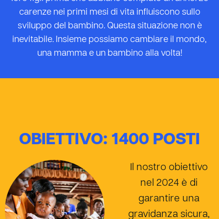
carenze nei primi mesi di vita influiscono sullo
sviluppo del bambino. Questa situazione non è
inevitabile. Insieme possiamo cambiare il mondo,
una mamma e un bambino alla volta!
OBIETTIVO: 1400 POSTI
Il nostro obiettivo
nel 2024 è di
garantire una
gravidanza sicura,