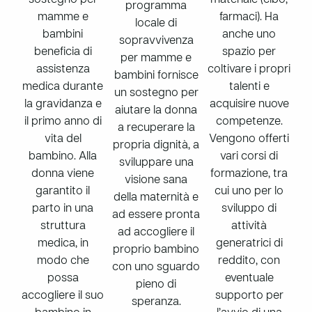
sostegno per
materiale (cibo,
programma
mamme e
farmaci). Ha
locale di
bambini
anche uno
sopravvivenza
beneficia di
spazio per
per mamme e
assistenza
coltivare i propri
bambini fornisce
medica durante
talenti e
un sostegno per
la gravidanza e
acquisire nuove
aiutare la donna
il primo anno di
competenze.
a recuperare la
vita del
Vengono offerti
propria dignità, a
bambino. Alla
vari corsi di
sviluppare una
donna viene
formazione, tra
visione sana
garantito il
cui uno per lo
della maternità e
parto in una
sviluppo di
ad essere pronta
struttura
attività
ad accogliere il
medica, in
generatrici di
proprio bambino
modo che
reddito, con
con uno sguardo
possa
eventuale
pieno di
accogliere il suo
supporto per
speranza.