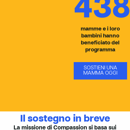
43
mamme e i loro
bambini hanno
beneficiato del
programma
SOSTIENI UNA
MAMMA OGGI
Il sostegno in breve
La missione di Compassion si basa sui