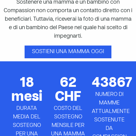
Sostenere una mamma e un bambino con
Compassion non comporta un contatto diretto con i
beneficiari. Tuttavia, riceverai la foto di una mamma
e di un bambino del Paese nel quale hai scelto di
impegnarti.
SOSTIENI UNA MAMMA OGGI
18
62
43867
mesi
CHF
NUMERO DI
MAMME
DURATA
COSTO DEL
ATTUALMENTE
MEDIA DEL
SOSTEGNO
SOSTENUTE
SOSTEGNO
MENSILE PER
DA
PER UNA
UNA MAMMA