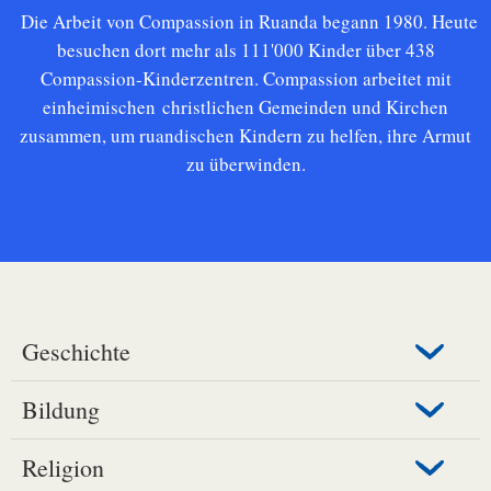
Die Arbeit von Compassion in Ruanda begann 1980. Heute
besuchen
dort mehr als 111'000 Kinder über 438
Compassion-Kinderzentren.
Compassion arbeitet
mit
einheimischen christlichen Gemeinden und Kirchen
zusammen, um ruandischen Kindern
zu helfen, ihre Armut
zu überwinden.
Geschichte
Bildung
Religion