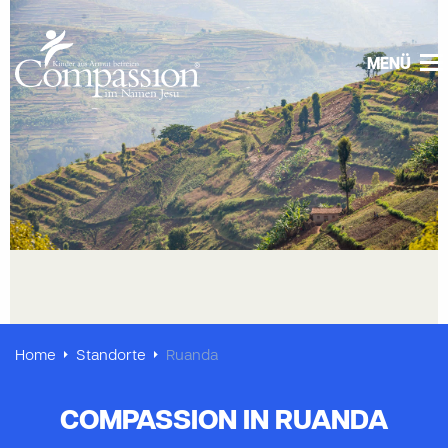
MENÜ
Home
Standorte
Ruanda
COMPASSION IN RUANDA