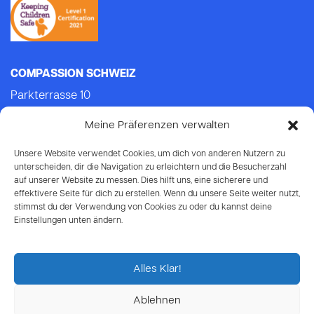
COMPASSION SCHWEIZ
Parkterrasse 10
3012 Bern
Meine Präferenzen verwalten
Tel.: +41 (0)31 552 21 21 (Mo-Do: 9.00-14.00)
E-mail:
info@compassion.ch
Unsere Website verwendet Cookies, um dich von anderen Nutzern zu
IBAN CH93 8080 8007 6814 3434 7
unterscheiden, dir die Navigation zu erleichtern und die Besucherzahl
auf unserer Website zu messen. Dies hilft uns, eine sicherere und
effektivere Seite für dich zu erstellen. Wenn du unsere Seite weiter nutzt,
Deine Spende
an Compassion ist
stimmst du der Verwendung von Cookies zu oder du kannst deine
steuerabzugsberechtigt.
Einstellungen unten ändern.
Alles Klar!
Ablehnen