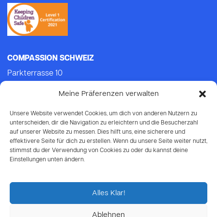
COMPASSION SCHWEIZ
Parkterrasse 10
3012 Bern
Meine Präferenzen verwalten
Tel.: +41 (0)31 552 21 21 (Mo-Do: 9.00-14.00)
E-mail:
info@compassion.ch
Unsere Website verwendet Cookies, um dich von anderen Nutzern zu
IBAN CH93 8080 8007 6814 3434 7
unterscheiden, dir die Navigation zu erleichtern und die Besucherzahl
auf unserer Website zu messen. Dies hilft uns, eine sicherere und
effektivere Seite für dich zu erstellen. Wenn du unsere Seite weiter nutzt,
Deine Spende
an Compassion ist
stimmst du der Verwendung von Cookies zu oder du kannst deine
steuerabzugsberechtigt.
Einstellungen unten ändern.
Alles Klar!
Ablehnen