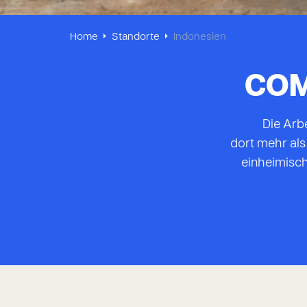
Home
Standorte
Indonesien
COM
Die Arb
dort mehr
al
einheimisch