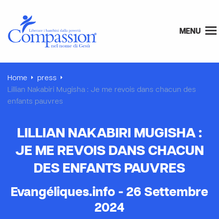
MENU
Home
press
Lillian Nakabiri Mugisha : Je me revois dans chacun des
enfants pauvres
LILLIAN NAKABIRI MUGISHA :
JE ME REVOIS DANS CHACUN
DES ENFANTS PAUVRES
Evangéliques.info - 26 Settembre
2024