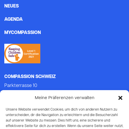
NEUES
AGENDA
MYCOMPASSION
COMPASSION SCHWEIZ
Parkterrasse 10
3012 Bern
Meine Präferenzen verwalten
Tel.: +41 (0)31 552 21 21 (Mo-Do: 9.00-14.00)
E-mail:
info@compassion.ch
Unsere Website verwendet Cookies, um dich von anderen Nutzern zu
IBAN CH93 8080 8007 6814 3434 7
unterscheiden, dir die Navigation zu erleichtern und die Besucherzahl
auf unserer Website zu messen. Dies hilft uns, eine sicherere und
effektivere Seite für dich zu erstellen. Wenn du unsere Seite weiter nutzt,
Deine Spende
an Compassion ist