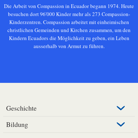
Die Arbeit von Compassion in Ecuador begann 1974.
Heute
besuchen dort 96'000 Kinder mehr als 273 Compassion-
Kinderzentren.
Compassion arbeitet mit einheimischen
christlichen Gemeinden und Kirchen zusammen,
um den
Kindern Ecuadors die Möglichkeit zu geben, ein Leben
ausserhalb von Armut zu führen.
Geschichte
Bildung