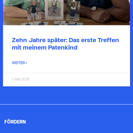
Zehn Jahre später: Das erste Treffen
mit meinem Patenkind
WEITER »
1. Mai 2026
FÖRDERN