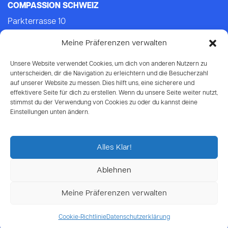
COMPASSION SCHWEIZ
Parkterrasse 10
3012 Bern
Meine Präferenzen verwalten
Tel.: +41 (0)31 552 21 21 (Mo-Do: 9.00-14.00)
E-mail:
info@compassion.ch
Unsere Website verwendet Cookies, um dich von anderen Nutzern zu
IBAN CH93 8080 8007 6814 3434 7
unterscheiden, dir die Navigation zu erleichtern und die Besucherzahl
auf unserer Website zu messen. Dies hilft uns, eine sicherere und
effektivere Seite für dich zu erstellen. Wenn du unsere Seite weiter nutzt,
Deine Spende
an Compassion ist
stimmst du der Verwendung von Cookies zu oder du kannst deine
steuerabzugsberechtigt.
Einstellungen unten ändern.
Alles Klar!
Ablehnen
© 2026 Compassion Schweiz
Meine Präferenzen verwalten
Datenschutz
Cookie-Richtlinie
Datenschutzerklärung