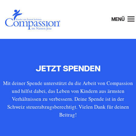
MENÜ
JETZT SPENDEN
Mit deiner Spende unterstützt du die Arbeit von Compassion
und hilfst dabei, das Leben von Kindern aus ärmsten
Verhältnissen zu verbessern. Deine Spende ist in der
Schweiz steuerabzugsberechtigt. Vielen Dank für deinen
Beitrag!