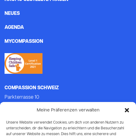
NEUES
AGENDA
MYCOMPASSION
COMPASSION SCHWEIZ
Parkterrasse 10
3012 Bern
Meine Präferenzen verwalten
Tel.: +41 (0)31 552 21 21 (Mo-Do: 9.00-14.00)
E-mail:
info@compassion.ch
Unsere Website verwendet Cookies, um dich von anderen Nutzern zu
IBAN CH93 8080 8007 6814 3434 7
unterscheiden, dir die Navigation zu erleichtern und die Besucherzahl
auf unserer Website zu messen. Dies hilft uns, eine sicherere und