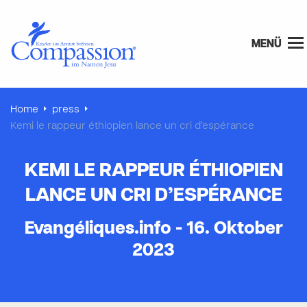
MENÜ
Home
press
Kemi le rappeur éthiopien lance un cri d’espérance
KEMI LE RAPPEUR ÉTHIOPIEN
LANCE UN CRI D’ESPÉRANCE
Evangéliques.info - 16. Oktober
2023