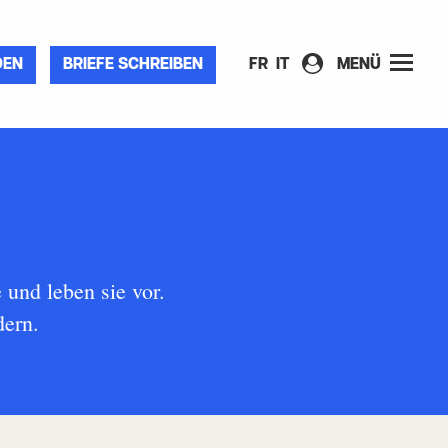
DEN
BRIEFE SCHREIBEN
FR
IT
MENÜ
 und leben sie vor.
dern.