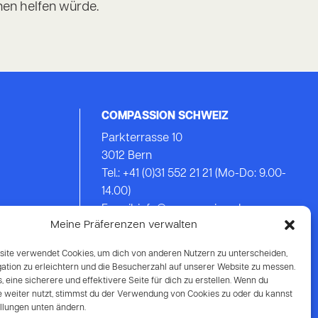
nen helfen würde.
COMPASSION SCHWEIZ
Parkterrasse 10
3012 Bern
Tel.: +41 (0)31 552 21 21 (Mo-Do: 9.00-
14.00)
E-mail:
info@compassion.ch
Meine Präferenzen verwalten
IBAN CH93 8080 8007 6814 3434 7
ite verwendet Cookies, um dich von anderen Nutzern zu unterscheiden,
Deine Spende
an Compassion ist
igation zu erleichtern und die Besucherzahl auf unserer Website zu messen.
steuerabzugsberechtigt.
ns, eine sicherere und effektivere Seite für dich zu erstellen. Wenn du
e weiter nutzt, stimmst du der Verwendung von Cookies zu oder du kannst
ellungen unten ändern.