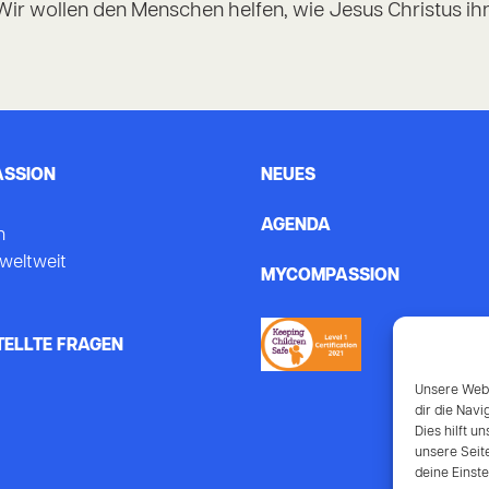
 Wir wollen den Menschen helfen, wie Jesus Christus ih
ASSION
NEUES
AGENDA
n
weltweit
MYCOMPASSION
TELLTE FRAGEN
Unsere Webs
dir die Nav
Dies hilft u
unsere Seit
deine Einst