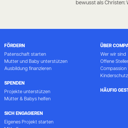
bewusst als Christen:
FÖRDERN
ÜBER COMP
Patenschaft starten
Wer wir sind
Mutter und Baby unterstützen
Offene Stelle
Ausbildung finanzieren
Compassion 
Kinderschutz
SPENDEN
HÄUFIG GES
Projekte unterstützen
Mütter & Babys helfen
SICH ENGAGIEREN
Eigenes Projekt starten