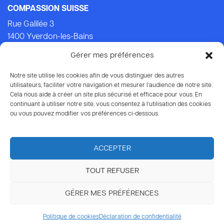
COMPASSION SUISSE
Rue Galilée 3
1400 Yverdon-les-Bains
Tel.: +41 (0)24 434 21 24 (Lu-Ven: 9.00-14.00)
Gérer mes préférences
E-mail:
info@compassion.ch
IBAN CH93 8080 8007 6814 3434 7
Notre site utilise les cookies afin de vous distinguer des autres
utilisateurs, faciliter votre navigation et mesurer l’audience de notre site.
Cela nous aide à créer un site plus sécurisé et efficace pour vous. En
Vos dons
à Compassion sont déductibles des impôts.
continuant à utiliser notre site, vous consentez à l’utilisation des cookies
ou vous pouvez modifier vos préférences ci-dessous.
ACCEPTER
TOUT REFUSER
© 2026 Compassion Suisse
GÉRER MES PRÉFÉRENCES
Protection des données
Politique de cookies
Déclaration de confidentialité