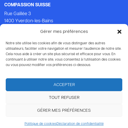
COMPASSION SUISSE
Rue Galilée 3
1400 Yverdon-les-Bains
Tel.: +41 (0)24 434 21 24 (Lu-Ven: 9.00-14.00)
Gérer mes préférences
E-mail:
info@compassion.ch
IBAN CH93 8080 8007 6814 3434 7
Notre site utilise les cookies afin de vous distinguer des autres
utilisateurs, faciliter votre navigation et mesurer l’audience de notre site.
Cela nous aide à créer un site plus sécurisé et efficace pour vous. En
Vos dons
à Compassion sont déductibles des impôts.
continuant à utiliser notre site, vous consentez à l’utilisation des cookies
ou vous pouvez modifier vos préférences ci-dessous.
ACCEPTER
TOUT REFUSER
© 2026 Compassion Suisse
GÉRER MES PRÉFÉRENCES
Protection des données
Politique de cookies
Déclaration de confidentialité