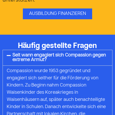
unterstützen.
AUSBILDUNG FINANZIEREN
Häufig gestellte Fragen
Seit wann engagiert sich Compassion gegen
extreme Armut?
Compassion wurde 1953 gegründet und
engagiert sich seither für die Förderung von
Kindern. Zu Beginn nahm Compassion
Waisenkinder des Koreakrieges in
Waisenhäusern auf, später auch benachteiligte
Kinder in Schulen. Danach entwickelte sich eine
Partnerschaft mit lokalen Kirchen, die